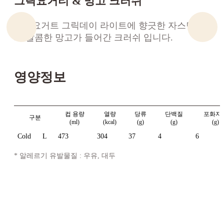
그릭요거티 & 망고 크러쉬
그릭요거트 그릭데이 라이트에 향긋한 자스민티
와 달콤한 망고가 들어간 크러쉬 입니다.
영양정보
컵 용량
열량
당류
단백질
포화지
구분
(ml)
(kcal)
(g)
(g)
(g)
Cold
L
473
304
37
4
6
* 알레르기 유발물질 : 우유, 대두