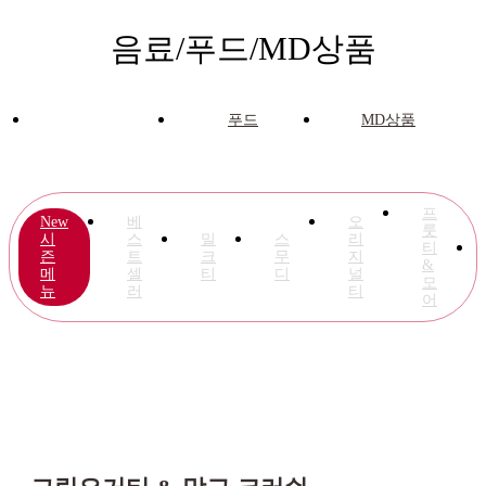
음료/푸드/MD상품
음료
푸드
MD상품
프
New
베
오
룻
시
스
밀
스
리
티
즌
트
크
무
지
&
메
셀
티
디
널
모
뉴
러
티
어