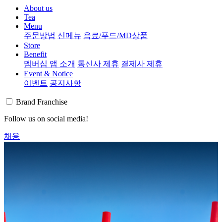
About us
Tea
Menu
주문방법
신메뉴
음료/푸드/MD상품
Store
Benefit
멤버십 앱 소개
통신사 제휴
결제사 제휴
Event & Notice
이벤트
공지사항
Brand
Franchise
Follow us on social media!
채용