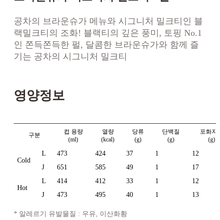
공차의 브라운슈가 메뉴와 시그니처 밀크티인 블
랙밀크티의 조화! 블랙티의 깊은 풍미, 토핑 No.1
인 쫀득쫀득한 펄, 달콤한 브라운슈가와 함께 즐
기는 공차의 시그니처 밀크티
영양정보
컵 용량
열량
당류
단백질
포화지
구분
(ml)
(kcal)
(g)
(g)
(g)
L
473
424
37
1
12
Cold
J
651
585
49
1
17
L
414
412
33
1
12
Hot
J
473
495
40
1
13
* 알레르기 유발물질 : 우유, 이산화황