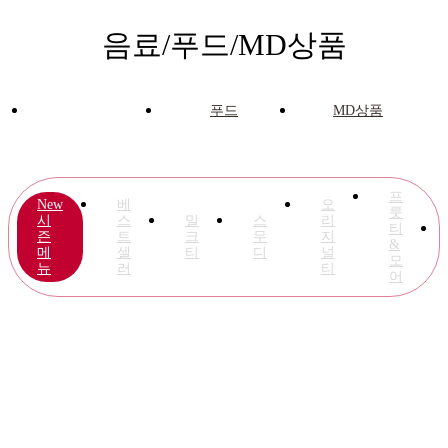
음료/푸드/MD상품
음료
푸드
MD상품
프
New
베
오
룻
시
스
밀
스
리
티
즌
트
크
무
지
&
메
셀
티
디
널
모
뉴
러
티
어