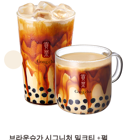
브라운슈가 시그니처 밀크티 +펄