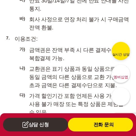
만료 30일/14일/7일 전에 만료 안내를 사전
통지.
바)
회사 사정으로 연장 처리 불가 시 구매금액
전액 환불.
7.
이용조건:
가)
금액권은 잔액 부족 시 다른 결제수단과
실시간 상담
복합결제 가능.
나)
교환권은 표기 상품과 동일 상품으로 교환.
동일 금액의 다른 상품으로 교환 가능하며
멤버십앱
초과 금액은 다른 결제수단으로 지불.
다)
가격 할인기간 포함 언제든 사용 가능하나,
사용 불가 매장 또는 특정 상품은 제한될
수 있음.
라)
교환권 또는 금액권만으로 결제 시 스탬프
상담 신청
전화 문의
적립 불가(이벤트 발행분 등 포함).