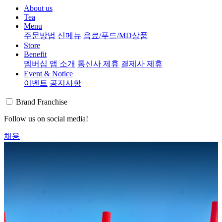
About us
Tea
Menu
주문방법
신메뉴
음료/푸드/MD상품
Store
Benefit
멤버십 앱 소개
통신사 제휴
결제사 제휴
Event & Notice
이벤트
공지사항
Brand
Franchise
Follow us on social media!
채용