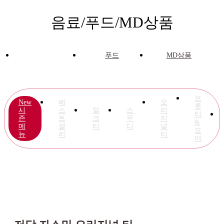
음료/푸드/MD상품
음료
푸드
MD상품
프
New
베
오
룻
시
스
밀
스
리
티
즌
트
크
무
지
&
메
셀
티
디
널
모
뉴
러
티
어