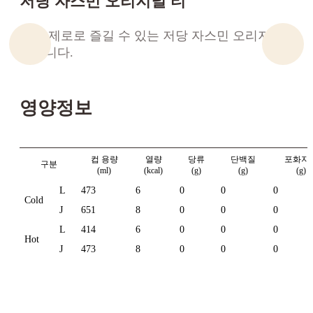
저당 자스민 오리지널 티
당을 제로로 즐길 수 있는 저당 자스민 오리지널
티입니다.
영양정보
컵 용량
열량
당류
단백질
포화지
구분
(ml)
(kcal)
(g)
(g)
(g)
L
473
6
0
0
0
Cold
J
651
8
0
0
0
L
414
6
0
0
0
Hot
J
473
8
0
0
0