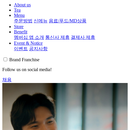
About us
Tea
Menu
주문방법
신메뉴
음료/푸드/MD상품
Store
Benefit
멤버십 앱 소개
통신사 제휴
결제사 제휴
Event & Notice
이벤트
공지사항
Brand
Franchise
Follow us on social media!
채용