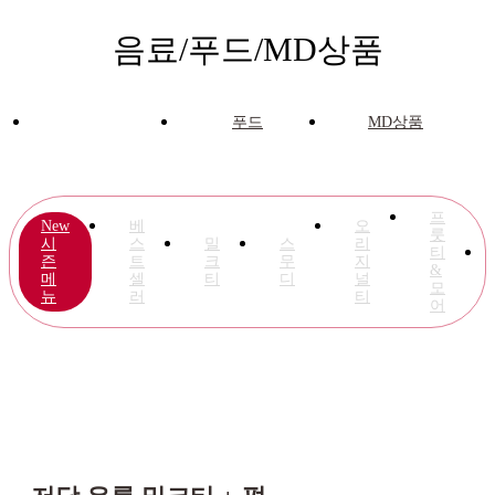
음료/푸드/MD상품
음료
푸드
MD상품
프
New
베
오
룻
시
스
밀
스
리
티
즌
트
크
무
지
&
메
셀
티
디
널
모
뉴
러
티
어