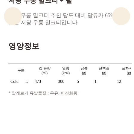
저당 우롱 밀크티 + 펄
기존 우롱 밀크티 추천 당도 대비 당류가 65% 감
소한 저당 우롱 밀크티입니다.
영양정보
컵 용량
열량
당류
단백질
포화지
구분
(ml)
(kcal)
(g)
(g)
(g)
Cold
L
473
300
5
1
12
* 알레르기 유발물질 : 우유, 이산화황