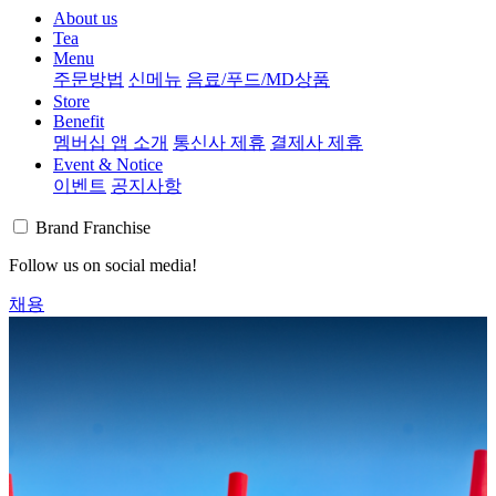
About us
Tea
Menu
주문방법
신메뉴
음료/푸드/MD상품
Store
Benefit
멤버십 앱 소개
통신사 제휴
결제사 제휴
Event & Notice
이벤트
공지사항
Brand
Franchise
Follow us on social media!
채용