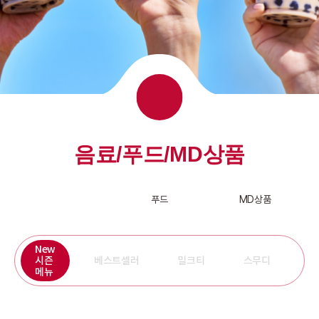
음료/푸드/MD상품
음료
푸드
MD상품
New
오
시즌
베스트셀러
밀크티
스무디
티
메뉴