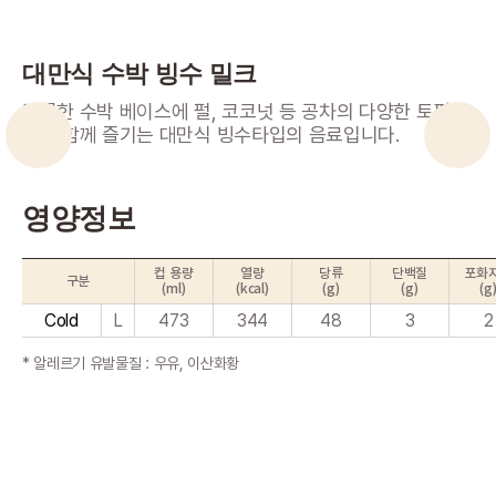
대만식 수박 빙수 밀크
달콤한 수박 베이스에 펄, 코코넛 등 공차의 다양한 토핑을
넣어 함께 즐기는 대만식 빙수타입의 음료입니다.
영양정보
컵 용량
열량
당류
단백질
포화
구분
(ml)
(kcal)
(g)
(g)
(g
Cold
L
473
344
48
3
2
* 알레르기 유발물질 : 우유, 이산화황