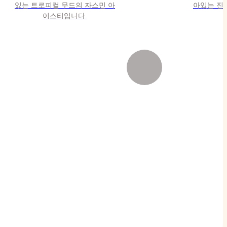
있는 트로피컬 무드의 자스민 아
아있는 진
이스티입니다.