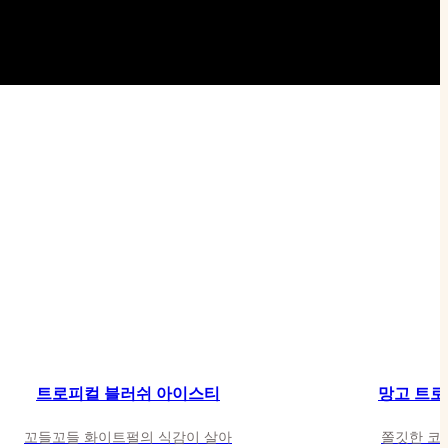
트로피컬 블러쉬 아이스티
망고 트로
트로피컬 블러쉬 아이스티
망고 트로
꼬들꼬들 화이트펄의 식감이 살아
쫄깃한 코