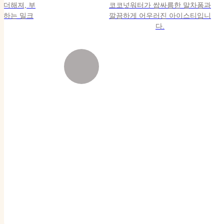
 더해져, 부
코코넛워터가 쌉싸름한 말차폼과
전하는 밀크
깔끔하게 어우러진 아이스티입니
다.