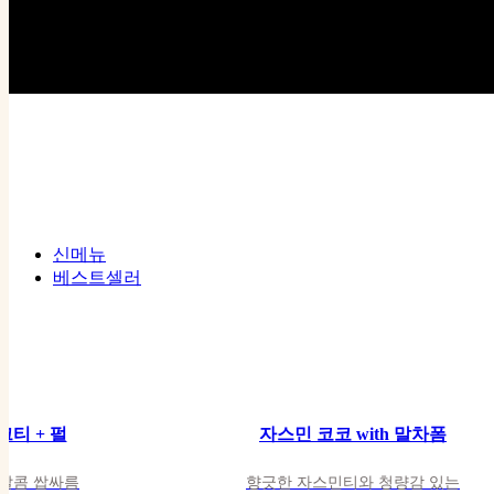
신메뉴
베스트셀러
티 + 펄
자스민 코코 with 말차폼
티 + 펄
자스민 코코 with 말차폼
달콤 쌉싸름
향긋한 자스민티와 청량감 있는