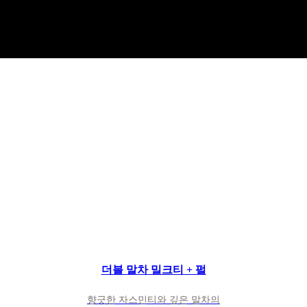
더블 말차 밀크티 + 펄
더블 말차 밀크티 + 펄
향긋한 자스민티와 깊은 말차의